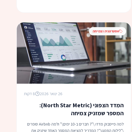
אסטרטגיה וצמיחה
26 ינואר 2026
8 דקות
המדד הצפוני (North Star Metric):
המספר שמזניק צמיחה
למה פייסבוק מדדו \"7 חברים ב-10 ימים\" ולמה Airbnb סופרים
\"לילות הוזמנו\"? המדריך למציאת המספר האחד שיזניק את