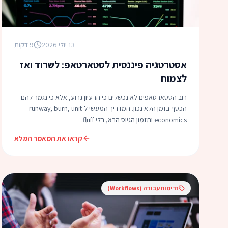
13 יולי 2026
9 דקות
אסטרטגיה פיננסית לסטארטאפ: לשרוד ואז
לצמוח
רוב הסטארטאפים לא נכשלים כי הרעיון גרוע, אלא כי נגמר להם
הכסף בזמן הלא נכון. המדריך המעשי ל-runway, burn, unit
economics ותזמון הגיוס הבא, בלי fluff.
קראו את המאמר המלא
זרימות עבודה (Workflows)