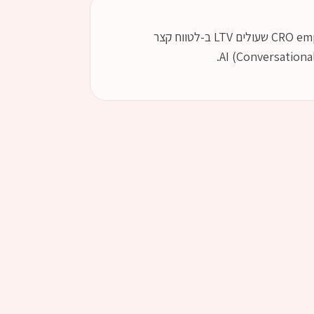
UX מנצח הוא לא "יפה" - הוא "ממיר". הפילר הזה מקבץ פסיכולוגיית עיצוב, CRO empirically-backed, dark patterns שעולים LTV ב-לטווח קצר