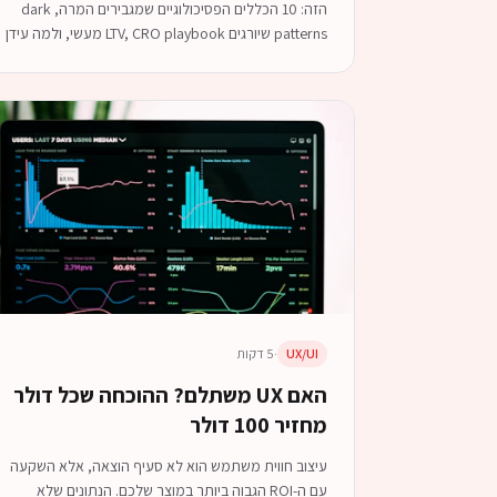
הזה: 10 הכללים הפסיכולוגיים שמגבירים המרה, dark
patterns שיורגים LTV, CRO playbook מעשי, ולמה עידן
AI משנה את כל המשחק.
UX/UI
·
5 דקות
האם UX משתלם? ההוכחה שכל דולר
מחזיר 100 דולר
עיצוב חווית משתמש הוא לא סעיף הוצאה, אלא השקעה
עם ה-ROI הגבוה ביותר במוצר שלכם. הנתונים שלא