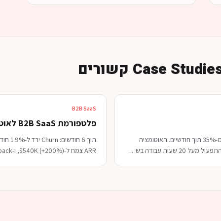
B2B SaaS
פלטפורמת B2B SaaS לאוטומציית מכירות
תזרים שווי הלקוח לאורך זמן (LTV) גדל בלמעלה מ-35% תוך חודשיים. האוטומציה
 שעות עבודה בש
…
ARR צמח ל-$540K (+200%), ו-CAC payback ירד מ-22 חודשים ל-9. Ser