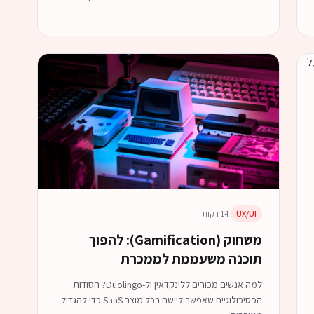
UX/UI
·
14 דקות
משחוק (Gamification): להפוך
תוכנה משעממת לממכרת
למה אנשים מכורים ללינקדאין ול-Duolingo? הסודות
הפסיכולוגיים שאפשר ליישם בכל מוצר SaaS כדי להגדיל